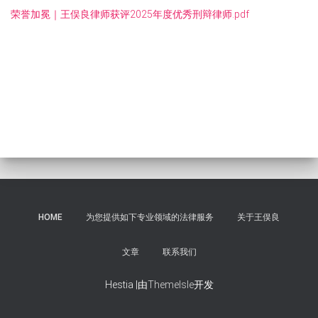
荣誉加冕｜王俣良律师获评2025年度优秀刑辩律师.pdf
HOME
为您提供如下专业领域的法律服务
关于王俣良
文章
联系我们
Hestia |由
ThemeIsle
开发