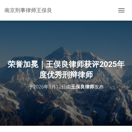
南京刑事律师王俣良
切
换
导
航
荣誉加冕｜王俣良律师获评2025年
度优秀刑辩律师
于
2026年5月12日
由
王俣良律师
发布