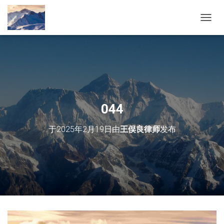
切
换
导
航
044
于
2025年2月19日
由
王俣良律师
发布